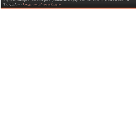
Клубный интернет магазин расходников аксессуаров запчастей ASX 4008 C4 Aircross
ТК «ДеАл» -
Создание сайтов в Калуге